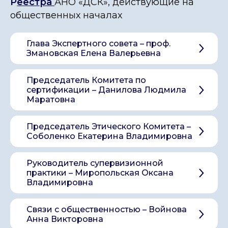
Р
еестра
АНО «ДСК», действующие на
общественных началах
Глава Экспертного совета – проф.
Змановская Елена Валерьевна
Председатель Комитета по
сертификации – Данилова Людмила
Маратовна
Председатель Этического Комитета –
Соболенко Екатерина Владимировна
Руководитель супервизионной
Главная
практики – Миропольская Оксана
Контакты
Владимировна
Лицензия
Реквизиты
Связи с общественностью – Войнова
Конфиденциальность
Анна Викторовна