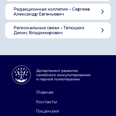
Сведения об организации
Редакционная коллегия – Сергеев
©
АНО «ДСК» 2024 -2026
16 +
Александр Евгеньевич
Сайт сделан в АртФактор
Региональные связи – Тетюцких
Денис Владимирович